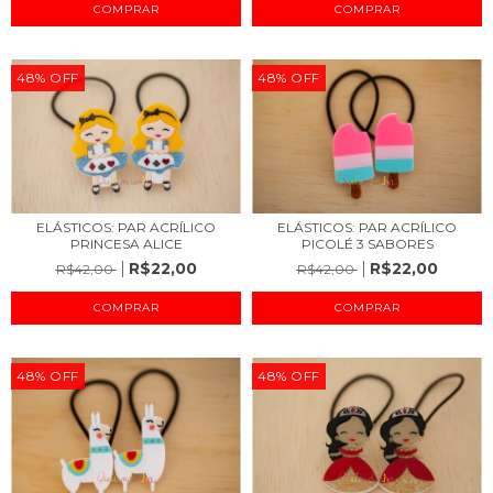
48
%
OFF
48
%
OFF
ELÁSTICOS: PAR ACRÍLICO
ELÁSTICOS: PAR ACRÍLICO
PRINCESA ALICE
PICOLÉ 3 SABORES
R$22,00
R$22,00
R$42,00
R$42,00
48
%
OFF
48
%
OFF