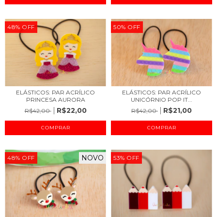
48
%
OFF
50
%
OFF
ELÁSTICOS: PAR ACRÍLICO
ELÁSTICOS: PAR ACRÍLICO
PRINCESA AURORA
UNICÓRNIO POP IT...
R$22,00
R$21,00
R$42,00
R$42,00
NOVO
48
%
OFF
53
%
OFF