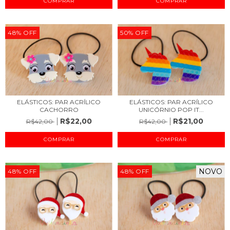
48
%
OFF
50
%
OFF
ELÁSTICOS: PAR ACRÍLICO
ELÁSTICOS: PAR ACRÍLICO
CACHORRO
UNICÓRNIO POP IT...
R$22,00
R$21,00
R$42,00
R$42,00
NOVO
48
%
OFF
48
%
OFF