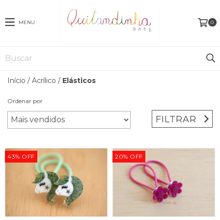
MENU
0
Início
/
Acrílico
/
Elásticos
Ordenar por
FILTRAR
43
%
OFF
20
%
OFF