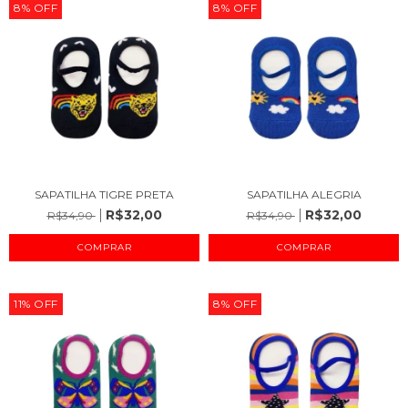
8
%
OFF
8
%
OFF
SAPATILHA TIGRE PRETA
SAPATILHA ALEGRIA
R$32,00
R$32,00
R$34,90
R$34,90
COMPRAR
COMPRAR
11
%
OFF
8
%
OFF