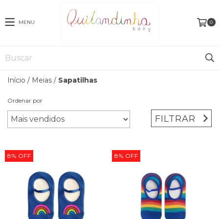
MENU
0
Início
/
Meias
/
Sapatilhas
Ordenar por
FILTRAR
8
%
OFF
8
%
OFF