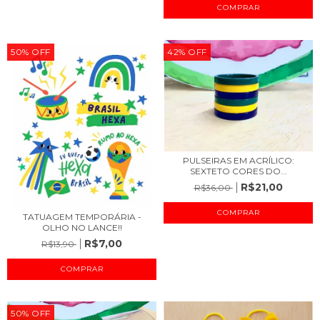
50
%
OFF
42
%
OFF
PULSEIRAS EM ACRÍLICO:
SEXTETO CORES DO...
R$21,00
R$36,00
TATUAGEM TEMPORÁRIA -
OLHO NO LANCE!!
R$7,00
R$13,90
50
%
OFF