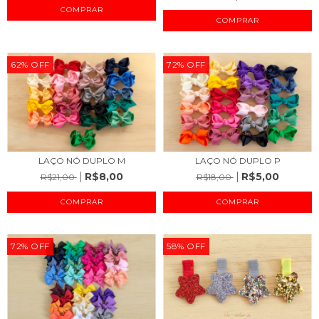
COMPRAR
COMPRAR
62
%
OFF
72
%
OFF
LAÇO NÓ DUPLO M
LAÇO NÓ DUPLO P
R$8,00
R$5,00
R$21,00
R$18,00
COMPRAR
COMPRAR
72
%
OFF
58
%
OFF