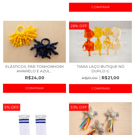
COMPRAR
28
%
OFF
ELÁSTICOS: PAR TONHONHOIM
TIARA LAÇO BUTIQUE NÓ
AMARELO E AZUL...
DUPLO G
R$24,00
R$21,00
R$29,00
COMPRAR
9
%
OFF
33
%
OFF