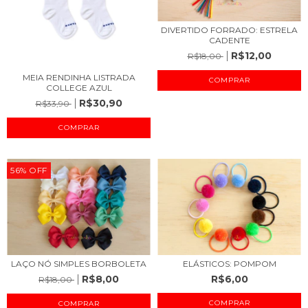
DIVERTIDO FORRADO: ESTRELA
CADENTE
R$12,00
R$18,00
MEIA RENDINHA LISTRADA
COLLEGE AZUL
R$30,90
R$33,90
COMPRAR
56
%
OFF
LAÇO NÓ SIMPLES BORBOLETA
ELÁSTICOS: POMPOM
R$8,00
R$6,00
R$18,00
COMPRAR