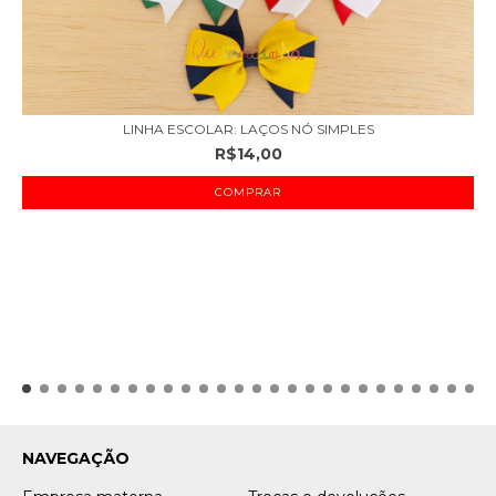
LINHA ESCOLAR: LAÇOS NÓ SIMPLES
R$14,00
COMPRAR
NAVEGAÇÃO