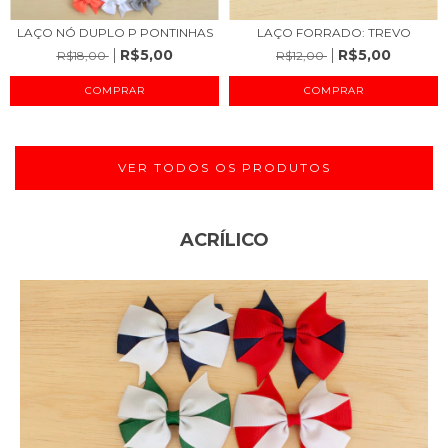
LAÇO NÓ DUPLO P PONTINHAS
LAÇO FORRADO: TREVO
R$5,00
R$5,00
R$18,00
R$12,00
COMPRAR
COMPRAR
VER TODOS OS PRODUTOS
ACRÍLICO