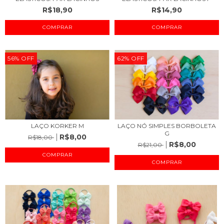
R$18,90
R$14,90
COMPRAR
COMPRAR
56
%
OFF
62
%
OFF
LAÇO KORKER M
LAÇO NÓ SIMPLES BORBOLETA
G
R$8,00
R$18,00
R$8,00
R$21,00
COMPRAR
COMPRAR