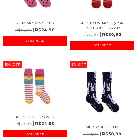
MEIA MORANGUITO
MEIA PAPAI NOEL (COM
POMPOM) - TAM P
R$24,90
R$30,90
R$30,90
R$33,90
COMPRAR
COMPRAR
19
%
OFF
6
%
OFF
MEIA LOVE FLOWER
R$24,90
R$30,90
MEIA ORELHINHA
R$30,90
R$32,90
COMPRAR