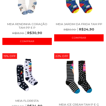
MEIA RENDINHA CORAÇÃO
MEIA JARDIM DA FRIDA TAM PP
TAM PP E P
R$24,90
R$30,90
R$30,90
R$33,90
COMPRAR
COMPRAR
19
%
OFF
22
%
OFF
MEIA FLORESTA
MEIA ICE CREAM TAM P E G
R$24,90