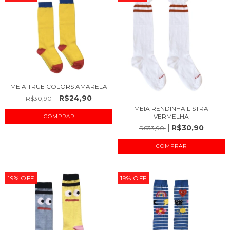
MEIA TRUE COLORS AMARELA
R$24,90
R$30,90
MEIA RENDINHA LISTRA
VERMELHA
COMPRAR
R$30,90
R$33,90
COMPRAR
19
%
OFF
19
%
OFF