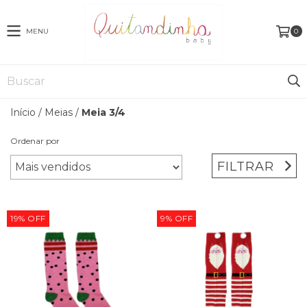
MENU
0
Início
/
Meias
/
Meia 3/4
Ordenar por
FILTRAR
19
%
OFF
9
%
OFF