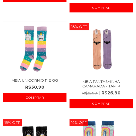
COMPRAR
18
%
OFF
MEIA UNICÓRNIO P E GG
MEIA FANTASMINHA
CAMARADA - TAM P
R$30,90
R$26,90
R$32,90
COMPRAR
COMPRAR
19
%
OFF
19
%
OFF