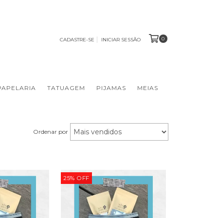
0
CADASTRE-SE
INICIAR SESSÃO
PAPELARIA
TATUAGEM
PIJAMAS
MEIAS
Ordenar por
25
%
OFF