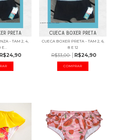
ZA - TAM 2, 4,
CUECA BOXER PRETA - TAM 2, 6,
0 E...
8 E 12
R$24,90
R$24,90
R$33,00
RAR
COMPRAR