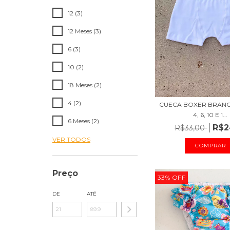
12 (3)
12 Meses (3)
6 (3)
10 (2)
18 Meses (2)
4 (2)
CUECA BOXER BRANCA
4, 6, 10 E 1...
6 Meses (2)
R$2
R$33,00
VER TODOS
COMPRAR
Preço
33
%
OFF
DE
ATÉ