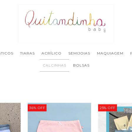
STICOS
TIARAS
ACRÍLICO
SEMIJOIAS
MAQUIAGEM
CALCINHAS
BOLSAS
36
%
OFF
25
%
OFF