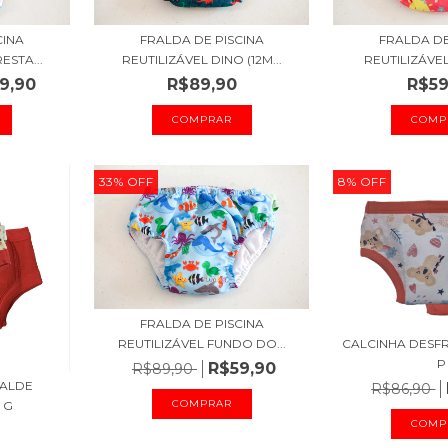
CINA
FRALDA DE PISCINA
FRALDA DE
ESTA...
REUTILIZÁVEL DINO (12M...
REUTILIZÁVE
9,90
R$89,90
R$59
COMPRAR
COMP
33
%
OFF
8
%
OFF
FRALDA DE PISCINA
REUTILIZÁVEL FUNDO DO...
CALCINHA DESF
P
R$59,90
R$89,90
RALDE
R$86,90
COMPRAR
 G
COMP