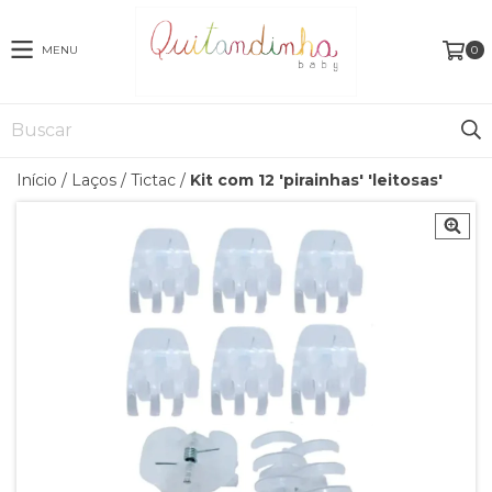
MENU
0
Início
/
Laços
/
Tictac
/
Kit com 12 'pirainhas' 'leitosas'