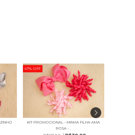
47
%
OFF
57
%
OFF
ZINHO
KIT PROMOCIONAL - MINHA FILHA AMA
KIT PROMO
ROSA -...