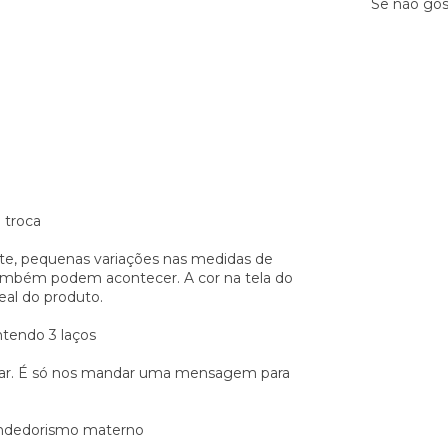
Se não gos
 troca
te, pequenas variações nas medidas de
também podem acontecer. A cor na tela do
eal do produto.
ntendo 3 laços
dar. É só nos mandar uma mensagem para
eendedorismo materno