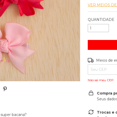
VER MEIOS D
QUANTIDADE
Entregas para o
Meios de e
Não sei meu CEP
Compra p
Seus dados
Trocas e 
o super bacana?