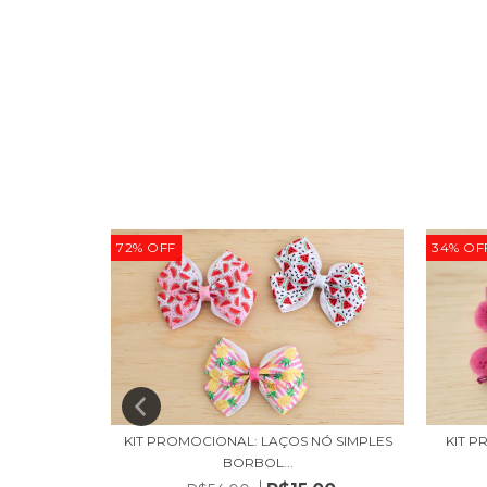
72
%
OFF
34
%
OF
O. TEM QUE
KIT PROMOCIONAL: LAÇOS NÓ SIMPLES
KIT 
BORBOL...