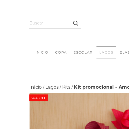
INÍCIO
COPA
ESCOLAR
LAÇOS
ELÁ
Início
Laços
Kits
Kit promocional - Amo
/
/
/
56
%
OFF