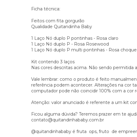
Ficha técnica:
Feitos com fita gorgurão
Qualidade Quitandinha Baby
1 Laço
Nó duplo P pontinhas - Rosa claro
1 Laço Nó duplo P - Rosa Rosewood
1 Laço Nó duplo P multi pontinhas - Rosa choque
Kit contendo 3 laços
Nas cores descritas acima. Não sendo permitida a
Vale lembrar: como o produto é feito manualmen
referência podem acontecer. Alterações na cor 
computador pode não coincidir 100% com a cor r
Atenção: valor anunciado é referente a um kit co
Ficou alguma dúvida? Teremos prazer em te aju
contato@quitandinhababy.com.br
@quitandinhababy é fruta  ops, fruto  de empr