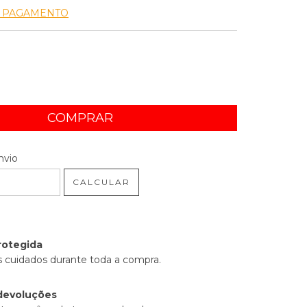
E PAGAMENTO
 CEP:
ALTERAR CEP
nvio
CALCULAR
rotegida
 cuidados durante toda a compra.
devoluções