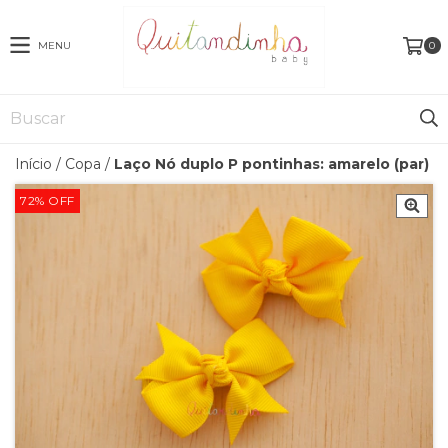
MENU
0
Início
/
Copa
/
Laço Nó duplo P pontinhas: amarelo (par)
72
%
OFF