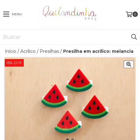
MENU
0
Início
/
Acrílico
/
Presilhas
/
Presilha em acrílico: melancia
15
%
OFF