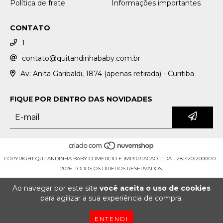
Política de frete
Informações importantes
CONTATO
1
contato@quitandinhababy.com.br
Av: Anita Garibaldi, 1874 (apenas retirada) - Curitiba
FIQUE POR DENTRO DAS NOVIDADES
COPYRIGHT QUITANDINHA BABY COMERCIO E IMPORTACAO LTDA - 28142012000170 -
2026. TODOS OS DIREITOS RESERVADOS.
Ao navegar por este site
você aceita o uso de cookies
para agilizar a sua experiência de compra.
ENTENDI