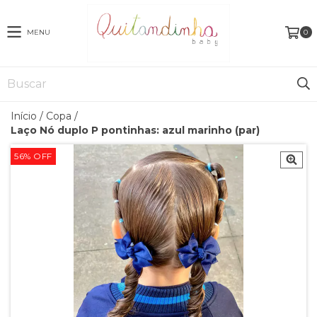
MENU
0
Início
/
Copa
/
Laço Nó duplo P pontinhas: azul marinho (par)
56
%
OFF